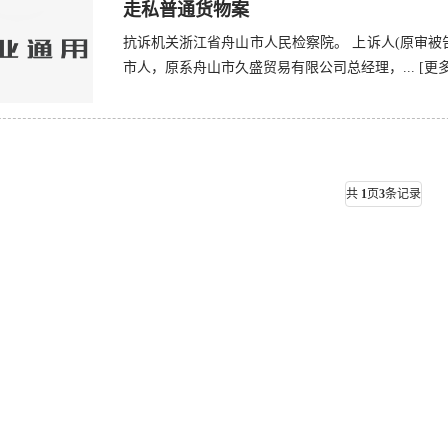
走私普通货物案
抗诉机关浙江省舟山市人民检察院。 上诉人(原审被告
市人，原系舟山市久盛贸易有限公司总经理，...
[更多
共
1
页
3
条记录