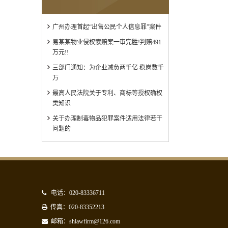
广州办理首起“出售公民个人信息罪”案件
易某某物业侵权索赔案一审完胜!判赔491
万元!!
三部门通知：为企业减负两千亿 稳岗数千
万
最高人民法院关于专利、商标等授权确权
类知识
关于办理制毒物品犯罪案件适用法律若干
问题的
电话：020-83336711
传真：020-83352213
邮箱：shlawfirm@126.com