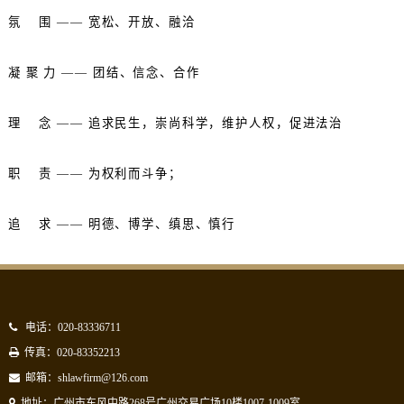
氛
围
——
宽松、开放、融洽
凝
聚
力
——
团结、信念、合作
理
念
——
追求民生，崇尚科学，维护人权，促进法治
职
责
——
为权利而斗争；
追
求
——
明德、博学、缜思、慎行
电话：020-83336711
传真：020-83352213
邮箱：shlawfirm@126.com
地址：广州市东风中路268号广州交易广场10楼1007-1009室