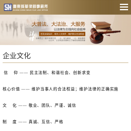
网站首页
关于舜华
业务范围
企业文化
维权专项
风险代理
信
仰
——
民主法制、和谐社会、创新求变
热点关注
核心价值
——
维护当事人的合法权益；维护法律的正确实施
法律常识
联系我们
文
化
——
敬业、团队、严谨、诚信
制
度
——
真诚、互信、严格